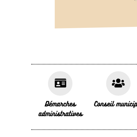
Démarches
Conseil municip
administratives