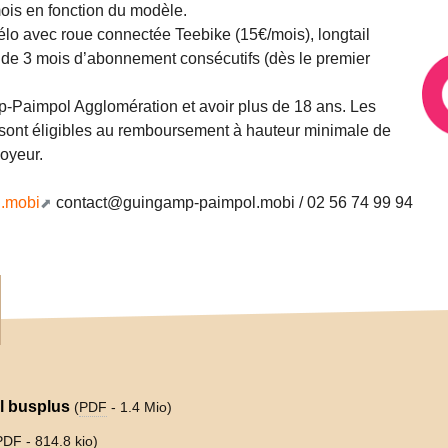
ois en fonction du modèle.
élo avec roue connectée Teebike (15€/mois), longtail
ir de 3 mois d’abonnement consécutifs (dès le premier
mp-Paimpol Agglomération et avoir plus de 18 ans. Les
 sont éligibles au remboursement à hauteur minimale de
loyeur.
l.mobi
contact
@
guingamp-paimpol.mobi / 02 56 74 99 94
l busplus
(
PDF
-
1.4 Mio
)
PDF
-
814.8 kio
)