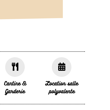
Cantine &
Location salle
Garderie
polyvalente