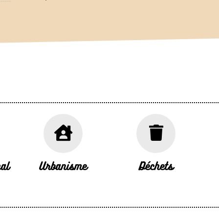
al
Urbanisme
Déchets