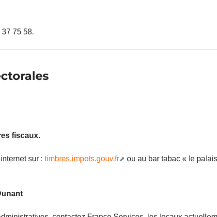
 37 75 58.
ectorales
res fiscaux.
internet sur :
timbres.impots.gouv.fr
ou au bar tabac « le palais
Dunant
dministratives, contactez France Services, les locaux actuel