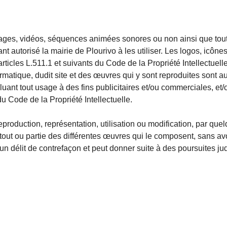
mages, vidéos, séquences animées sonores ou non ainsi que tout
ant autorisé la mairie de Plourivo à les utiliser. Les logos, icôn
 articles L.511.1 et suivants du Code de la Propriété Intellectuel
rmatique, dudit site et des œuvres qui y sont reproduites sont a
ant tout usage à des fins publicitaires et/ou commerciales, et/o
u Code de la Propriété Intellectuelle.
reproduction, représentation, utilisation ou modification, par qu
e tout ou partie des différentes œuvres qui le composent, sans av
e un délit de contrefaçon et peut donner suite à des poursuites ju