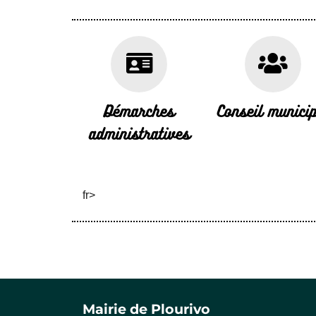
Démarches
Conseil municip
administratives
fr>
Mairie de Plourivo