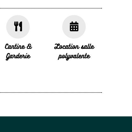
Cantine &
Location salle
Garderie
polyvalente