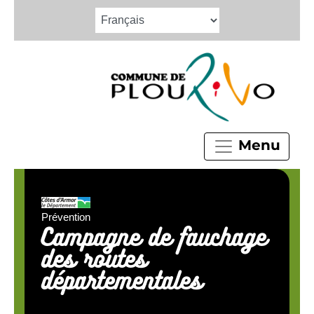
Menu
Prévention
Campagne de fauchage
des routes
départementales