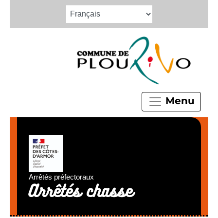
Menu
Arrêtés préfectoraux
Arrêtés chasse