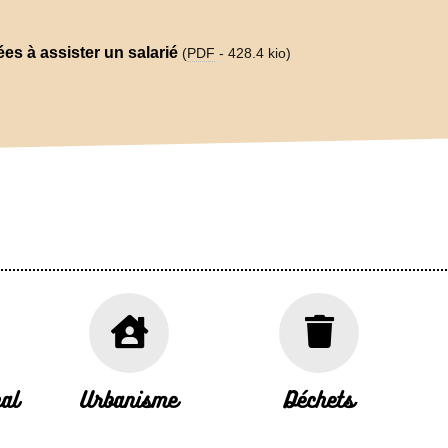
es à assister un salarié
(
PDF
-
428.4 kio
)
al
Urbanisme
Déchets