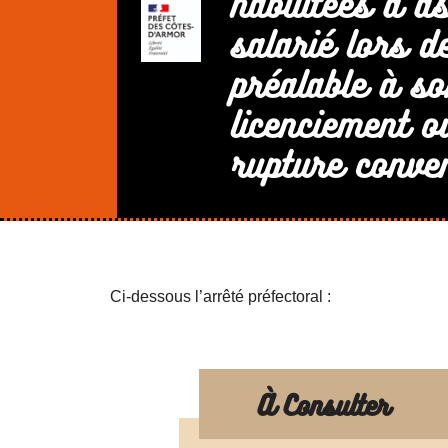
habilitées à a
salarié lors de
préalable à so
licenciement o
rupture conven
Ci-dessous l’arrêté préfectoral :
À Consulter