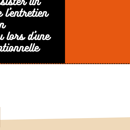
ssister un
 l’entretien
n
u lors d’une
tionnelle