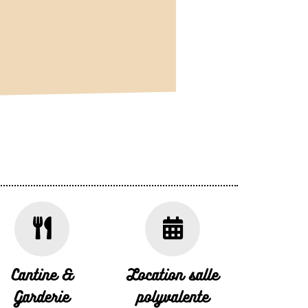
Cantine &
Location salle
Garderie
polyvalente